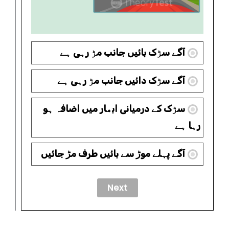
آگے سڑک بائیں جانب مڑ رہی ہے
آگے سڑک دائیں جانب مڑ رہی ہے
سڑک کے درمیانی ابھار میں اضافہ ہو
رہا ہے
آگے پہلے موڑ سے بائیں طرف مڑ جائیں