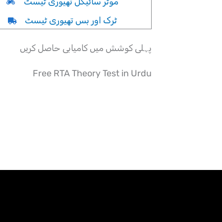
موٹر سائیکل تھیوری ٹیسٹ
ٹرک اور بس تھیوری ٹیسٹ
پہلی کوشش میں کامیابی حاصل کریں
Free RTA Theory Test in Urdu