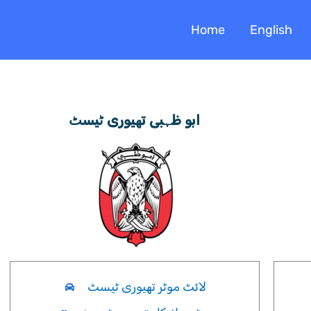
Home
English
ابو ظہبی تھیوری ٹیسٹ
لائٹ موٹر تھیوری ٹیسٹ