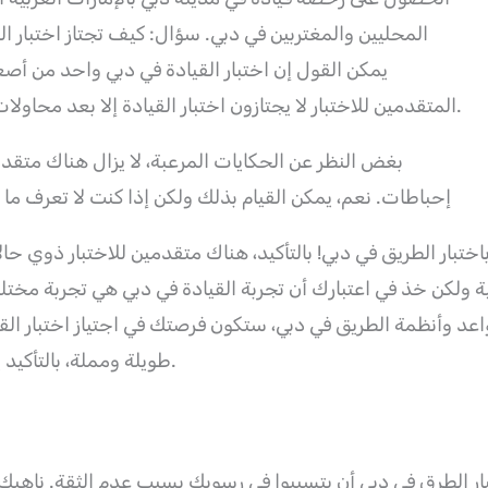
المحليين والمغتربين في دبي. سؤال: كيف تجتاز اختبار القي
يمكن القول إن اختبار القيادة في دبي واحد من أصع
المتقدمين للاختبار لا يجتازون اختبار القيادة إلا بعد محاولات فاشلة عديدة، لدرجة أنهم يعتقدون بوجود مؤامرة.
بغض النظر عن الحكايات المرعبة، لا يزال هناك متقدمو
إحباطات. نعم، يمكن القيام بذلك ولكن إذا كنت لا تعرف ما
باختبار الطريق في دبي! بالتأكيد، هناك متقدمين للاختبار ذوي
 ولكن خذ في اعتبارك أن تجربة القيادة في دبي هي تجربة مختلفة
اعد وأنظمة الطريق في دبي، ستكون فرصتك في اجتياز اختبار القي
طويلة ومملة، بالتأكيد يستحق اجتياز الاختبار ذلك في نهاية المطاف.
ر الطرق في دبي أن يتسببوا في رسوبك بسبب عدم الثقة. ناهيك ع