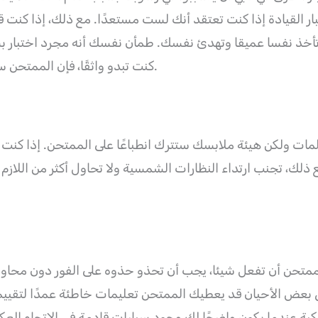
ر القيادة إذا كنت تعتقد أنك لست مستعدًا. مع ذلك، إذا كنت قد 
أن تأخذ نفسا عميقا وتهدئ نفسك. طمأن نفسك أنه مجرد اختبار 
كنت تبدو واثقًا، فإن الممتحن سيكون أكثر ميلًا للتغاضي عن الأشياء الصغيرة.
ات ولكن هيئة ملابسك ستترك انطباعًا على الممتحن. إذا كنت تر
، تجنب ارتداء النظارات الشمسية ولا تحاول أكثر من اللازم إ
متحن أن تفعل شيئا، يجب أن تحذو حذوه على الفور دون محاولة
عض الأحيان قد يعطيك الممتحن تعليمات خاطئة عمدًا لتقييم 
ة عندما يكون واضحًا لك وجود سيارات قادمة في الاتجاه العك